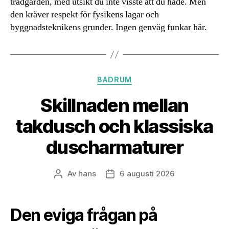
trädgården, med utsikt du inte visste att du hade. Men
den kräver respekt för fysikens lagar och
byggnadsteknikens grunder. Ingen genväg funkar här.
Kategorier
BADRUM
Skillnaden mellan
takdusch och klassiska
duscharmaturer
Av
hans
6 augusti 2026
Inläggsförfattare
Inläggsdatum
Den eviga frågan på