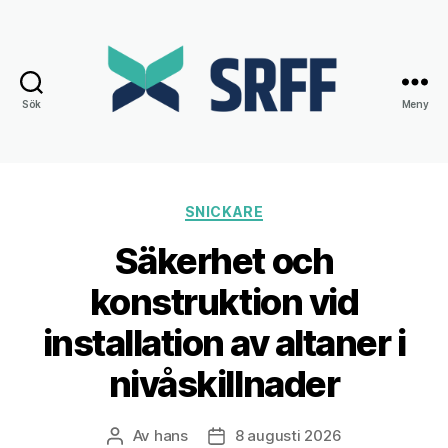
Sök
Meny
Srff.se
Kategorier
SNICKARE
Säkerhet och
konstruktion vid
installation av altaner i
nivåskillnader
Av
hans
8 augusti 2026
Inläggsförfattare
Inläggsdatum