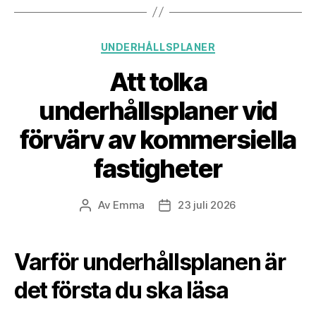
Kategorier
UNDERHÅLLSPLANER
Att tolka
underhållsplaner vid
förvärv av kommersiella
fastigheter
Av
Emma
23 juli 2026
Inläggsförfattare
Inläggsdatum
Varför underhållsplanen är
det första du ska läsa