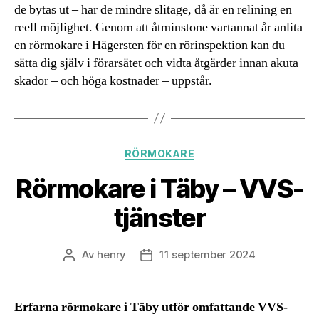
de bytas ut – har de mindre slitage, då är en relining en
reell möjlighet. Genom att åtminstone vartannat år anlita
en rörmokare i Hägersten för en rörinspektion kan du
sätta dig själv i förarsätet och vidta åtgärder innan akuta
skador – och höga kostnader – uppstår.
Kategorier
RÖRMOKARE
Rörmokare i Täby – VVS-
tjänster
Av
henry
11 september 2024
Inläggsförfattare
Inläggsdatum
Erfarna rörmokare i Täby utför omfattande VVS-