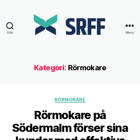
Sök
Meny
Srff.se
Kategori:
Rörmokare
Kategorier
RÖRMOKARE
Rörmokare på
Södermalm förser sina