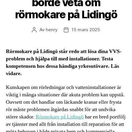
borde veta om
rörmokare på Lidingö
Av
henry
15 mars 2025
Inläggsförfattare
Inläggsdatum
Rörmokare på Lidingö står redo att lösa dina VVS-
problem och hjälpa till med installationer. Testa
kompetensen hos dessa händiga yrkesutövare. Läs
vidare.
Kunskapen om rörledningar och vatteninstallationer är
viktig i många situationer där akuta problem kan uppstå.
Oavsett om det handlar om läckande kranar eller frysta
rör måste problemen åtgärdas snabbt för att undvika
större skador.
Rörmokare på Lidingö
har en bred portfölj
av tjänster med allt från installation till reparation för att
möta behoven i både privata hem och kommersiella