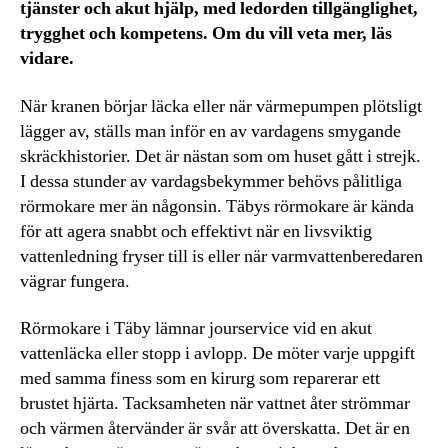
tjänster och akut hjälp, med ledorden tillgänglighet,
trygghet och kompetens. Om du vill veta mer, läs
vidare.
När kranen börjar läcka eller när värmepumpen plötsligt
lägger av, ställs man inför en av vardagens smygande
skräckhistorier. Det är nästan som om huset gått i strejk.
I dessa stunder av vardagsbekymmer behövs pålitliga
rörmokare mer än någonsin. Täbys rörmokare är kända
för att agera snabbt och effektivt när en livsviktig
vattenledning fryser till is eller när varmvattenberedaren
vägrar fungera.
Rörmokare i Täby lämnar jourservice vid en akut
vattenläcka eller stopp i avlopp. De möter varje uppgift
med samma finess som en kirurg som reparerar ett
brustet hjärta. Tacksamheten när vattnet åter strömmar
och värmen återvänder är svår att överskatta. Det är en