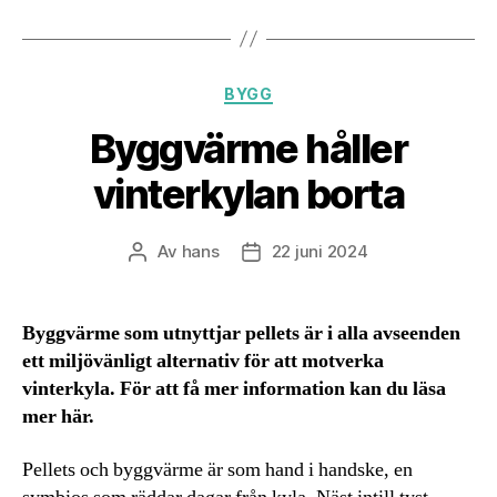
Kategorier
BYGG
Byggvärme håller
vinterkylan borta
Av
hans
22 juni 2024
Inläggsförfattare
Inläggsdatum
Byggvärme som utnyttjar pellets är i alla avseenden
ett miljövänligt alternativ för att motverka
vinterkyla. För att få mer information kan du läsa
mer här.
Pellets och byggvärme är som hand i handske, en