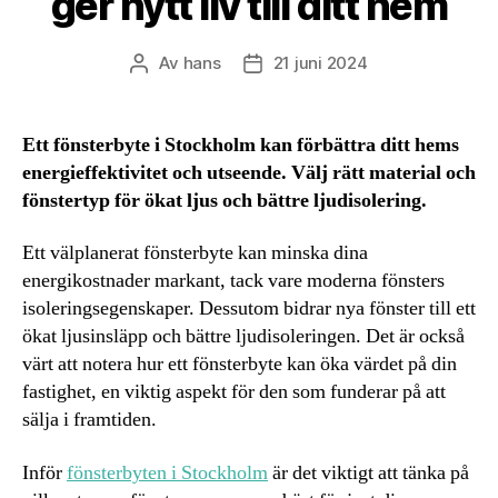
ger nytt liv till ditt hem
Av
hans
21 juni 2024
Inläggsförfattare
Inläggsdatum
Ett fönsterbyte i Stockholm kan förbättra ditt hems
energieffektivitet och utseende. Välj rätt material och
fönstertyp för ökat ljus och bättre ljudisolering.
Ett välplanerat fönsterbyte kan minska dina
energikostnader markant, tack vare moderna fönsters
isoleringsegenskaper. Dessutom bidrar nya fönster till ett
ökat ljusinsläpp och bättre ljudisoleringen. Det är också
värt att notera hur ett fönsterbyte kan öka värdet på din
fastighet, en viktig aspekt för den som funderar på att
sälja i framtiden.
Inför
fönsterbyten i Stockholm
är det viktigt att tänka på