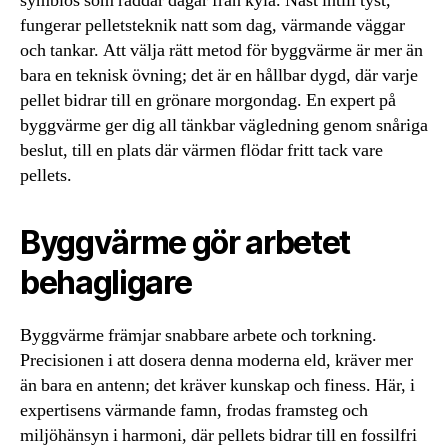
symbios som räddar dagar från kyla. Näst intill tyst,
fungerar pelletsteknik natt som dag, värmande väggar
och tankar. Att välja rätt metod för byggvärme är mer än
bara en teknisk övning; det är en hållbar dygd, där varje
pellet bidrar till en grönare morgondag. En expert på
byggvärme ger dig all tänkbar vägledning genom snåriga
beslut, till en plats där värmen flödar fritt tack vare
pellets.
Byggvärme gör arbetet
behagligare
Byggvärme främjar snabbare arbete och torkning.
Precisionen i att dosera denna moderna eld, kräver mer
än bara en antenn; det kräver kunskap och finess. Här, i
expertisens värmande famn, frodas framsteg och
miljöhänsyn i harmoni, där pellets bidrar till en fossilfri