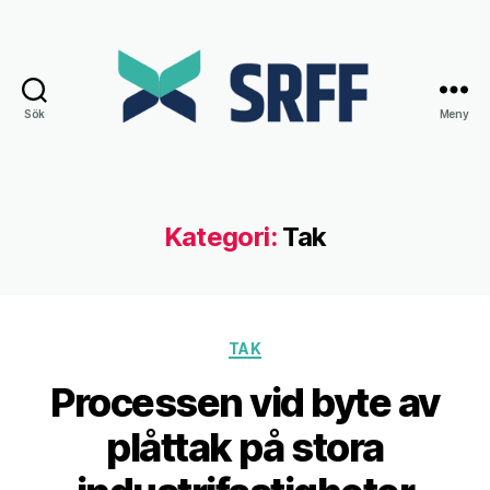
Sök
Meny
Srff.se
Kategori:
Tak
Kategorier
TAK
Processen vid byte av
plåttak på stora