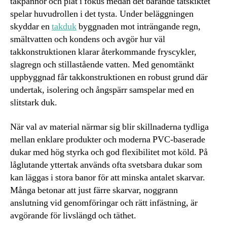
takpannor och plåt i fokus medan det bärande tätskiktet
spelar huvudrollen i det tysta. Under beläggningen
skyddar en
takduk
byggnaden mot inträngande regn,
smältvatten och kondens och avgör hur väl
takkonstruktionen klarar återkommande fryscykler,
slagregn och stillastående vatten. Med genomtänkt
uppbyggnad får takkonstruktionen en robust grund där
undertak, isolering och ångspärr samspelar med en
slitstark duk.
När val av material närmar sig blir skillnaderna tydliga
mellan enklare produkter och moderna PVC-baserade
dukar med hög styrka och god flexibilitet mot köld. På
låglutande yttertak används ofta svetsbara dukar som
kan läggas i stora banor för att minska antalet skarvar.
Många betonar att just färre skarvar, noggrann
anslutning vid genomföringar och rätt infästning, är
avgörande för livslängd och täthet.