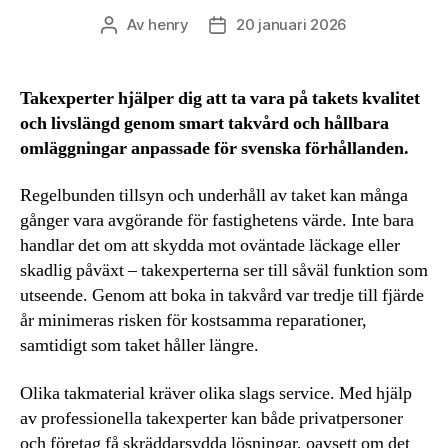
Av
henry
20 januari 2026
Inläggsförfattare
Inläggsdatum
Takexperter hjälper dig att ta vara på takets kvalitet
och livslängd genom smart takvård och hållbara
omläggningar anpassade för svenska förhållanden.
Regelbunden tillsyn och underhåll av taket kan många
gånger vara avgörande för fastighetens värde. Inte bara
handlar det om att skydda mot oväntade läckage eller
skadlig påväxt – takexperterna ser till såväl funktion som
utseende. Genom att boka in takvård var tredje till fjärde
år minimeras risken för kostsamma reparationer,
samtidigt som taket håller längre.
Olika takmaterial kräver olika slags service. Med hjälp
av professionella takexperter kan både privatpersoner
och företag få skräddarsydda lösningar, oavsett om det