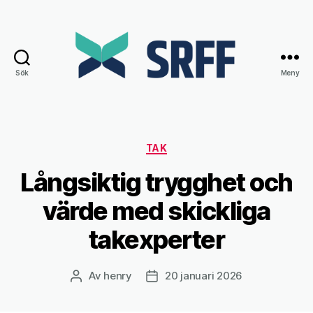
Sök
Meny
Srff.se
Kategorier
TAK
Långsiktig trygghet och
värde med skickliga
takexperter
Av
henry
20 januari 2026
Inläggsförfattare
Inläggsdatum