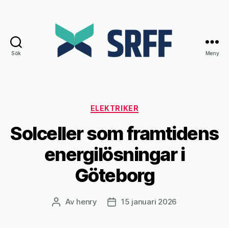
Sök
Meny
Srff.se
Kategorier
ELEKTRIKER
Solceller som framtidens
energilösningar i
Göteborg
Av
henry
15 januari 2026
Inläggsförfattare
Inläggsdatum