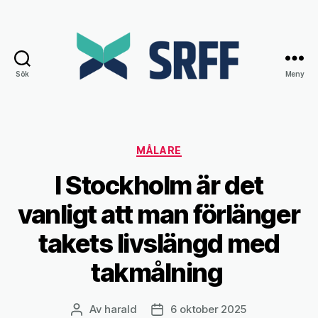
Sök
Meny
Srff.se
Kategorier
MÅLARE
I Stockholm är det
vanligt att man förlänger
takets livslängd med
takmålning
Av
harald
6 oktober 2025
Inläggsförfattare
Inläggsdatum