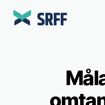
Srff.se
Måla
omtan