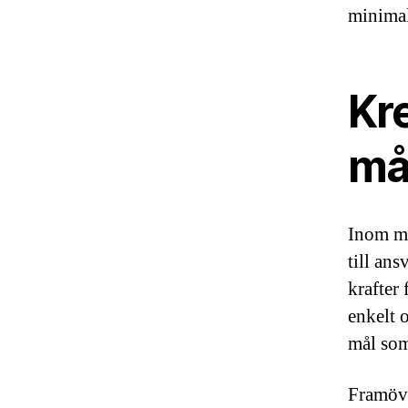
minimal
Kre
må
Inom må
till an
krafter
enkelt o
mål som
Framöv