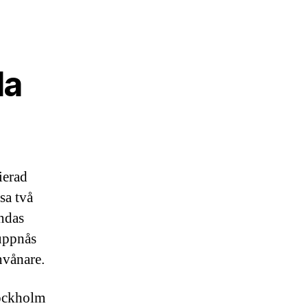
la
ierad
sa två
andas
 uppnås
nvånare.
ockholm