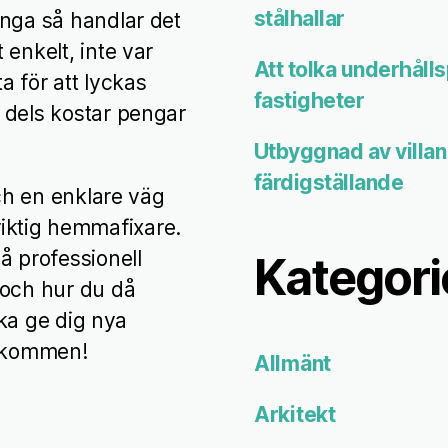
stålhallar
ånga så handlar det
enkelt, inte var
Att tolka underhåll
a för att lyckas
fastigheter
 dels kostar pengar
Utbyggnad av villan i
färdigställande
och en enklare väg
n riktig hemmafixare.
å professionell
Kategori
 och hur du då
ska ge dig nya
älkommen!
Allmänt
Arkitekt