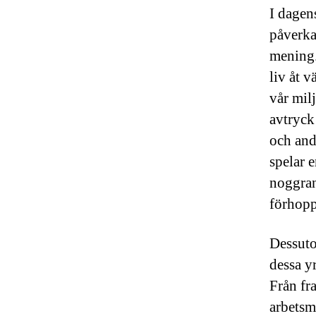
I dagens
påverka
mening.
liv åt v
vår mil
avtryck
och and
spelar 
noggran
förhopp
Dessuto
dessa y
Från fr
arbetsm