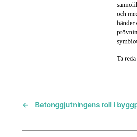
sannolik
och med
händer o
prövnin
symbiot
Ta reda
←
Betonggjutningens roll i bygg