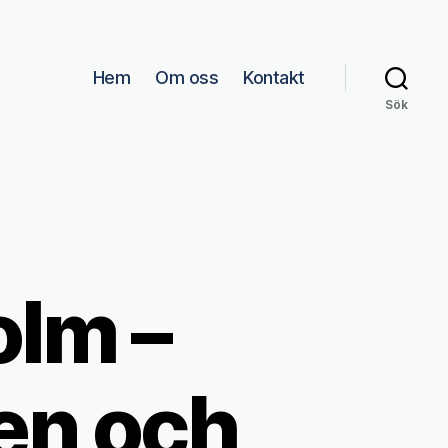
Hem
Om oss
Kontakt
Sök
olm –
en och