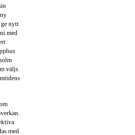
sin
 ny
 ge nytt
moni med
ert
apphus
kholm
om väljs
amtidens
som
åverkan.
ektiva
ndas med