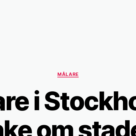
Kategorier
MÅLARE
re i Stockh
ke om stad