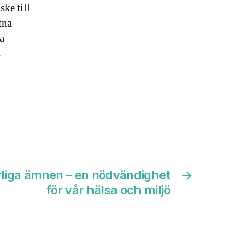
ske till
tna
a
s
rliga ämnen – en nödvändighet
→
för vår hälsa och miljö