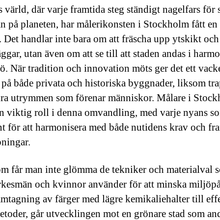
 värld, där varje framtida steg ständigt nagelfars för 
n på planeten, har målerikonsten i Stockholm fått en
 Det handlar inte bara om att fräscha upp ytskikt och
äggar, utan även om att se till att staden andas i har
jö. När tradition och innovation möts ger det ett vack
 på både privata och historiska byggnader, liksom tr
ra utrymmen som förenar människor. Målare i Stoc
en viktig roll i denna omvandling, med varje nyans s
t för att harmonisera med både nutidens krav och fr
ningar.
m får man inte glömma de tekniker och materialval 
rkesmän och kvinnor använder för att minska miljöp
amtagning av färger med lägre kemikaliehalter till eff
etoder, går utvecklingen mot en grönare stad som a