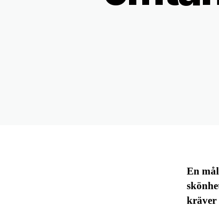
En mål
skönhet
kräver 